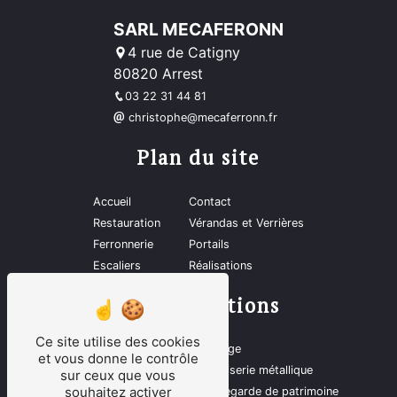
SARL MECAFERONN
4 rue de Catigny
80820 Arrest
03 22 31 44 81
christophe@mecaferronn.fr
Plan du site
Accueil
Contact
Restauration
Vérandas et Verrières
Ferronnerie
Portails
Escaliers
Réalisations
Nos prestations
Ce site utilise des cookies
Escalier
Sablage
et vous donne le contrôle
Ferronnerie d'art
Menuiserie métallique
sur ceux que vous
souhaitez activer
Monuments historiques
Sauvegarde de patrimoine