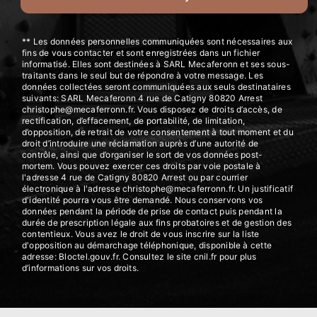
** Les données personnelles communiquées sont nécessaires aux
fins de vous contacter et sont enregistrées dans un fichier
informatisé. Elles sont destinées à SARL Mecaferonn et ses sous-
traitants dans le seul but de répondre à votre message. Les
données collectées seront communiquées aux seuls destinataires
suivants: SARL Mecaferonn 4 rue de Catigny 80820 Arrest
christophe@mecaferronn.fr. Vous disposez de droits d’accès, de
rectification, d’effacement, de portabilité, de limitation,
d’opposition, de retrait de votre consentement à tout moment et du
droit d’introduire une réclamation auprès d’une autorité de
contrôle, ainsi que d’organiser le sort de vos données post-
mortem. Vous pouvez exercer ces droits par voie postale à
l'adresse 4 rue de Catigny 80820 Arrest ou par courrier
électronique à l'adresse christophe@mecaferronn.fr. Un justificatif
d'identité pourra vous être demandé. Nous conservons vos
données pendant la période de prise de contact puis pendant la
durée de prescription légale aux fins probatoires et de gestion des
contentieux. Vous avez le droit de vous inscrire sur la liste
d'opposition au démarchage téléphonique, disponible à cette
adresse:
Bloctel.gouv.fr
. Consultez le site cnil.fr pour plus
d’informations sur vos droits.