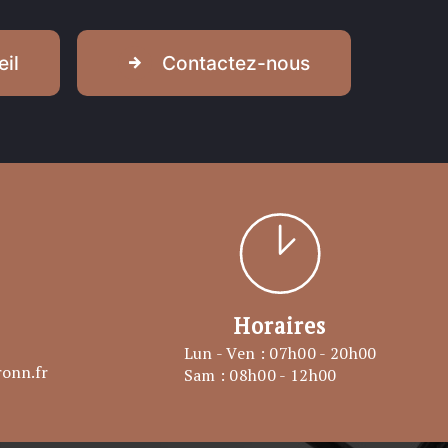
il
Contactez-nous
Horaires
Lun - Ven : 07h00 - 20h00
onn.fr
Sam : 08h00 - 12h00