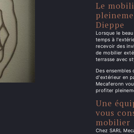
Le mobili
pleineme
Dieppe
Lorsque le beau 
temps à l'extéri
recevoir des in
de mobilier ext
terrasse avec st
Des ensembles d
d'extérieur en p
Mecaferonn vous
profiter pleinem
Une équi
vous cons
mobilier
Chez SARL Mecaf