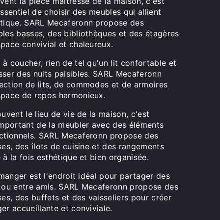
vent la pièce maîtresse de la maison, c'est
essentiel de choisir des meubles qui allient
étique. SARL Mecaferonn propose des
bles basses, des bibliothèques et des étagères
pace convivial et chaleureux.
à coucher, rien de tel qu'un lit confortable et
sser des nuits paisibles. SARL Mecaferonn
ection de lits, de commodes et de armoires
space de repos harmonieux.
ouvent le lieu de vie de la maison, c'est
 important de la meubler avec des éléments
nctionnels. SARL Mecaferonn propose des
ses, des îlots de cuisine et des rangements
 à la fois esthétique et bien organisée.
à manger est l'endroit idéal pour partager des
e ou entre amis. SARL Mecaferonn propose des
ses, des buffets et des vaisseliers pour créer
er accueillante et conviviale.