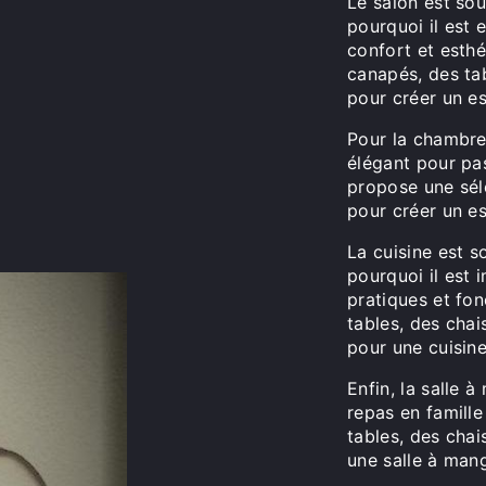
Le salon est sou
pourquoi il est 
confort et esth
canapés, des ta
pour créer un es
Pour la chambre 
élégant pour pa
propose une sél
pour créer un e
La cuisine est s
pourquoi il est
pratiques et fo
tables, des chai
pour une cuisine
Enfin, la salle 
repas en famill
tables, des chai
une salle à mang