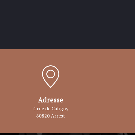
Adresse
4 rue de Catigny
80820 Arrest