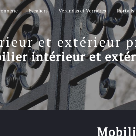
ronnerie
Escaliers
Vérandas et Verrières
Portails
rieur et extérieur 
lier intérieur et exté
Mobili