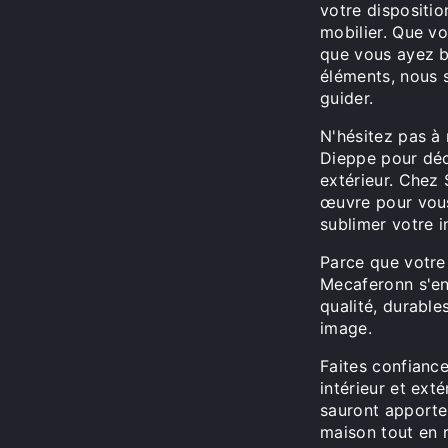
votre dispositio
mobilier. Que v
que vous ayez b
éléments, nous
guider.
N'hésitez pas à
Dieppe pour déco
extérieur. Chez
œuvre pour vous
sublimer votre in
Parce que votre 
Mecaferonn s'en
qualité, durable
image.
Faites confianc
intérieur et ext
sauront apporte
maison tout en r